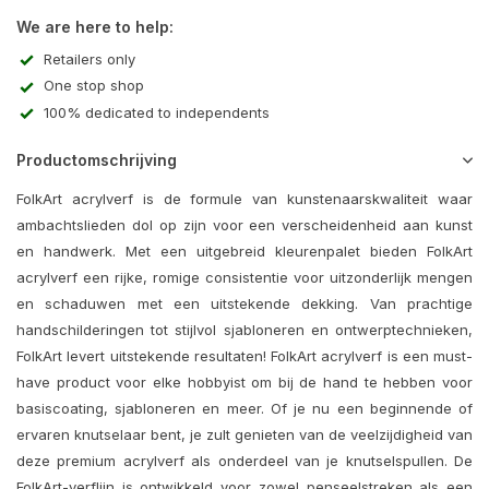
We are here to help:
Retailers only
One stop shop
100% dedicated to independents
Productomschrijving
FolkArt acrylverf is de formule van kunstenaarskwaliteit waar
ambachtslieden dol op zijn voor een verscheidenheid aan kunst
en handwerk. Met een uitgebreid kleurenpalet bieden FolkArt
acrylverf een rijke, romige consistentie voor uitzonderlijk mengen
en schaduwen met een uitstekende dekking. Van prachtige
handschilderingen tot stijlvol sjabloneren en ontwerptechnieken,
FolkArt levert uitstekende resultaten! FolkArt acrylverf is een must-
have product voor elke hobbyist om bij de hand te hebben voor
basiscoating, sjabloneren en meer. Of je nu een beginnende of
ervaren knutselaar bent, je zult genieten van de veelzijdigheid van
deze premium acrylverf als onderdeel van je knutselspullen. De
FolkArt-verflijn is ontwikkeld voor zowel penseelstreken als een