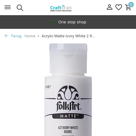
0
One stop shop
Terug
Home
Acrylic Matte Ivory White 2 fl...