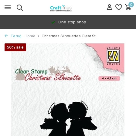
0
One stop shop
Terug
Home
Christmas Silhouettes Clear St...
50% sale