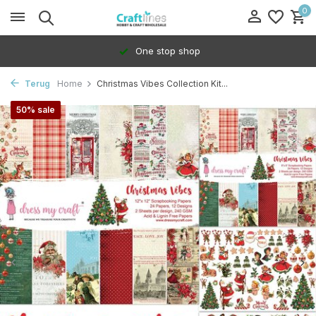
0
One stop shop
Terug
Home
Christmas Vibes Collection Kit...
50% sale